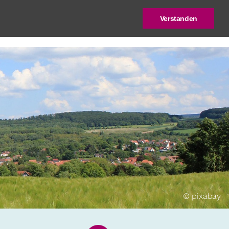
Verstanden
log
Deutscher Städtebaupreis
© pixabay