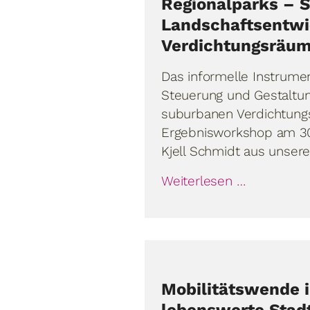
Regionalparks – S
Landschaftsentwi
Verdichtungsräu
Das informelle Instrume
Steuerung und Gestaltun
suburbanen Verdichtun
Ergebnisworkshop am 30.
Kjell Schmidt aus unser
Weiterlesen …
Mobilitätswende i