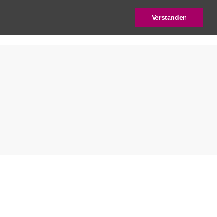
Verstanden
log
Deutscher Städtebaupreis