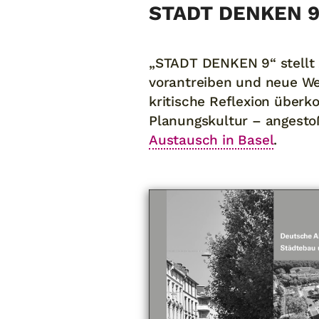
STADT DENKEN 
„STADT DENKEN 9“ stellt 
vorantreiben und neue We
kritische Reflexion über
Planungskultur – angesto
Austausch in Basel
.