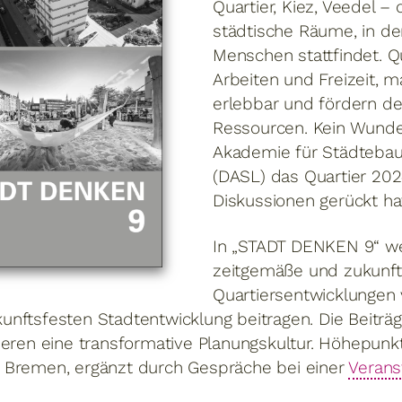
Quartier, Kiez, Veedel – 
städtische Räume, in den
Menschen stattfindet. Q
Arbeiten und Freizeit, m
erlebbar und fördern d
Ressourcen. Kein Wunde
Akademie für Städteba
(DASL) das Quartier 202
Diskussionen gerückt ha
In „STADT DENKEN 9“ w
zeitgemäße und zukunft
Quartiersentwicklungen v
nftsfesten Stadtentwicklung beitragen. Die Beiträge
ieren eine transformative Planungskultur. Höhepun
 Bremen, ergänzt durch Gespräche bei einer
Verans