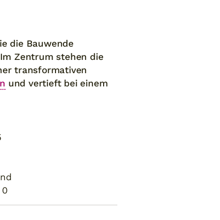
die die Bauwende
 Im Zentrum stehen die
ner transformativen
en
und vertieft bei einem
5
and
 0