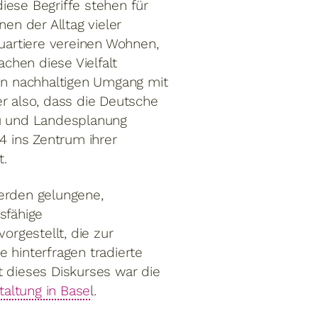
diese Begriffe stehen für
en der Alltag vieler
uartiere vereinen Wohnen,
achen diese Vielfalt
en nachhaltigen Umgang mit
r also, dass die Deutsche
u und Landesplanung
4 ins Zentrum ihrer
t.
erden gelungene,
sfähige
orgestellt, die zur
 hinterfragen tradierte
kt dieses Diskurses war die
taltung in Base
l.