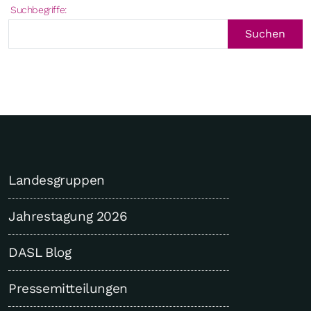
Suchformular
Suchbegriffe:
Suchen
Landesgruppen
Jahrestagung 2026
DASL Blog
Pressemitteilungen