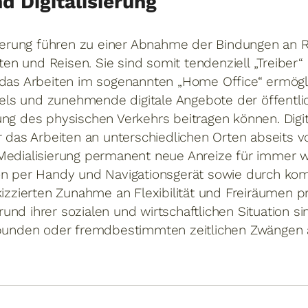
d Digitalisierung
isierung führen zu einer Abnahme der Bindungen an R
äten und Reisen. Sie sind somit tendenziell „Treiber“
e das Arbeiten im sogenannten „Home Office“ ermög
ls und zunehmende digitale Angebote der öffentli
ng des physischen Verkehrs beitragen können. Digit
r das Arbeiten an unterschiedlichen Orten abseits v
Medialisierung permanent neue Anreize für immer w
ion per Handy und Navigationsgerät sowie durch ko
kizzierten Zunahme an Flexibilität und Freiräumen pro
und ihrer sozialen und wirtschaftlichen Situation s
gebunden oder fremdbestimmten zeitlichen Zwänge