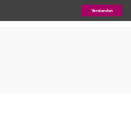
Verstanden
log
Deutscher Städtebaupreis