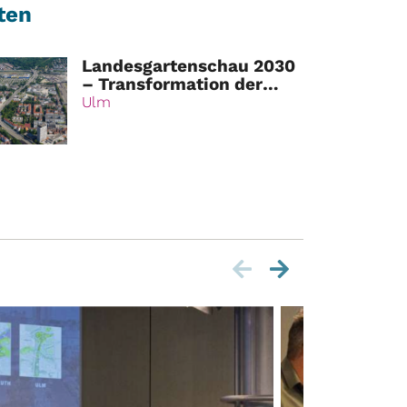
ten
Landesgartenschau 2030
– Transformation der
innerstädtischen B10-
Ulm
Achse