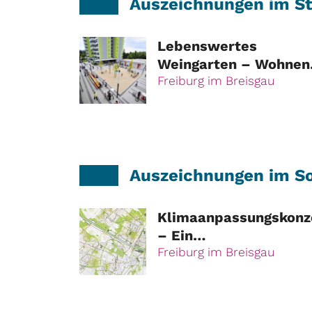
Auszeichnungen im St
Lebenswertes
Weingarten – Wohnen
für alle
Freiburg im Breisgau
Auszeichnungen im So
Klimaanpassungskonz
– Ein
Entwicklungskonzept 
Freiburg im Breisgau
das Handlungsfeld
"Hitze"