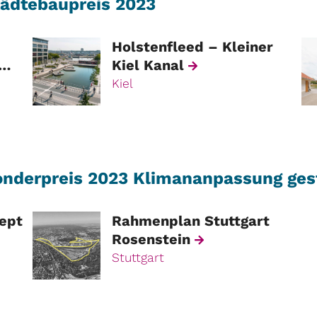
ädtebaupreis 2023
Holstenfleed – Kleiner
Kiel Kanal
Kiel
nderpreis 2023 Klimananpassung ges
ept
Rahmenplan Stuttgart
Rosenstein
für
Stuttgart