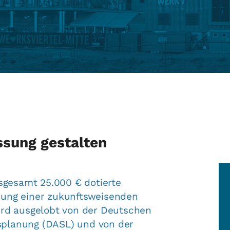
sung gestalten
nsgesamt 25.000 € dotierte
rung einer zukunftsweisenden
ird ausgelobt von der Deutschen
planung (DASL) und von der