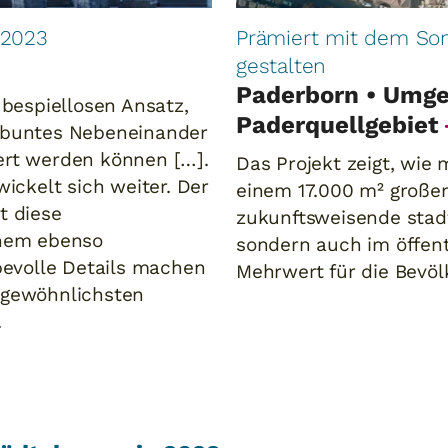
 2023
Prämiert mit dem So
gestalten
Paderborn • Umge
 bespiellosen Ansatz,
Paderquellgebiet
n buntes Nebeneinander
ert werden können […].
Das Projekt zeigt, wie m
wickelt sich weiter. Der
einem 17.000 m² großen
t diese
zukunftsweisende stadt
inem ebenso
sondern auch im öffen
ebevolle Details machen
Mehrwert für die Bevö
rgewöhnlichsten
.