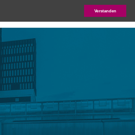
Verstanden
log
Deutscher Städtebaupreis