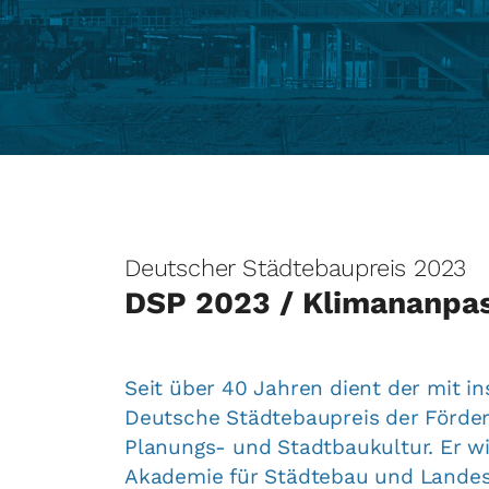
Deutscher Städtebaupreis 2023
DSP 2023 / Klimananpas
Seit über 40 Jahren dient der mit i
Deutsche Städtebaupreis der Förde
Planungs- und Stadtbaukultur. Er w
Akademie für Städtebau und Landes