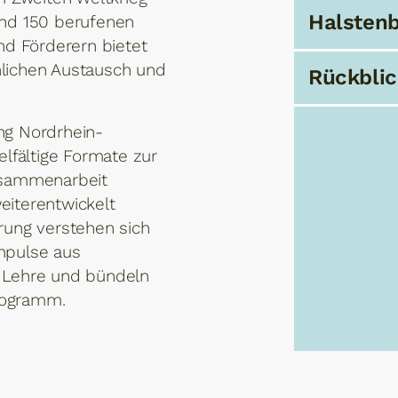
Halstenb
nd 150 berufenen
nd Förderern bietet
chlichen Austausch und
Rückblic
ng Nordrhein-
lfältige Formate zur
usammenarbeit
weiterentwickelt
rung verstehen sich
Impulse aus
nd Lehre und bündeln
programm.