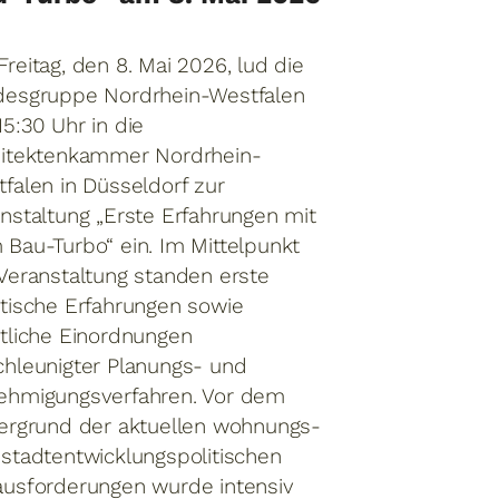
2025
reitag, den 8. Mai 2026, lud die
Exkursion d
desgruppe Nordrhein-Westfalen
Rheinland-Pf
5:30 Uhr in die
Donnerstag, 
hitektenkammer Nordrhein-
Mai 2026
falen in Düsseldorf zur
Exkursionsle
nstaltung „Erste Erfahrungen mit
Stein
Bau-Turbo“ ein. Im Mittelpunkt
Veranstaltung standen erste
tische Erfahrungen sowie
tliche Einordnungen
hleunigter Planungs- und
ehmigungsverfahren. Vor dem
ergrund der aktuellen wohnungs-
stadtentwicklungspolitischen
usforderungen wurde intensiv