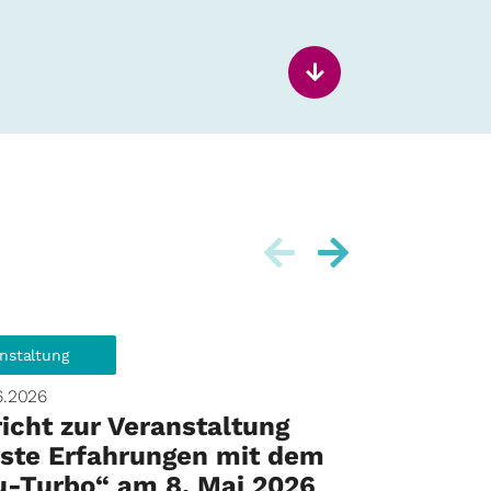
nstaltung
Veranstaltung
6.2026
30.03.2026
icht zur Veranstaltung
Exkursio
rste Erfahrungen mit dem
digital - 
u-Turbo“ am 8. Mai 2026
authenti