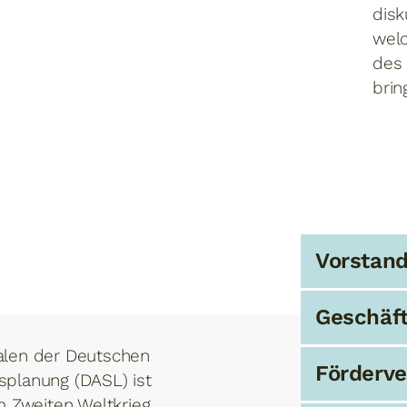
disk
wel
des
br
Vorstan
Geschäft
alen der Deutschen
Förderv
planung (DASL) ist
m Zweiten Weltkrieg