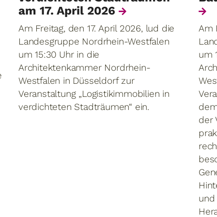
am 17. April 2026
Am Freitag, den 17. April 2026, lud die
Am F
Landesgruppe Nordrhein-Westfalen
Lan
um 15:30 Uhr in die
um 1
Architektenkammer Nordrhein-
Arc
e
Westfalen in Düsseldorf zur
West
Veranstaltung „Logistikimmobilien in
Vera
verdichteten Stadträumen“ ein.
dem 
der 
prak
rech
besc
Gen
Hint
und 
Hera