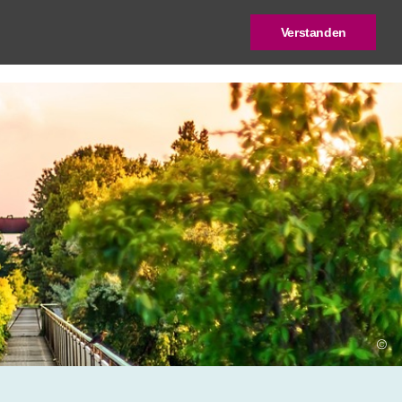
Verstanden
log
Deutscher Städtebaupreis
©