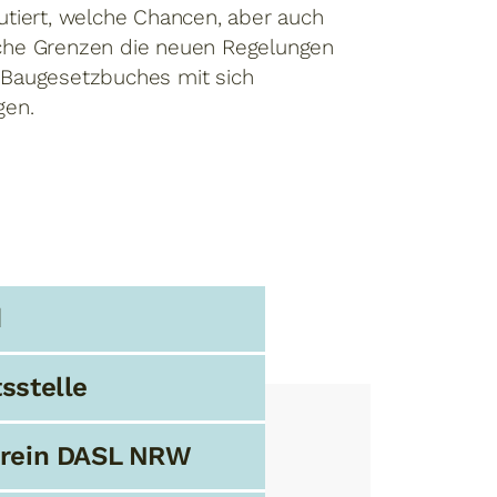
utiert, welche Chancen, aber auch
che Grenzen die neuen Regelungen
 Baugesetzbuches mit sich
ingen.
d
sstelle
erein DASL NRW