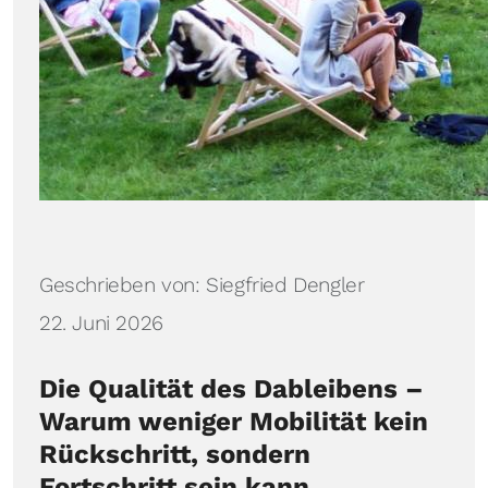
Details
Geschrieben von:
Siegfried Dengler
22. Juni 2026
Die Qualität des Dableibens –
Warum weniger Mobilität kein
Rückschritt, sondern
Fortschritt sein kann