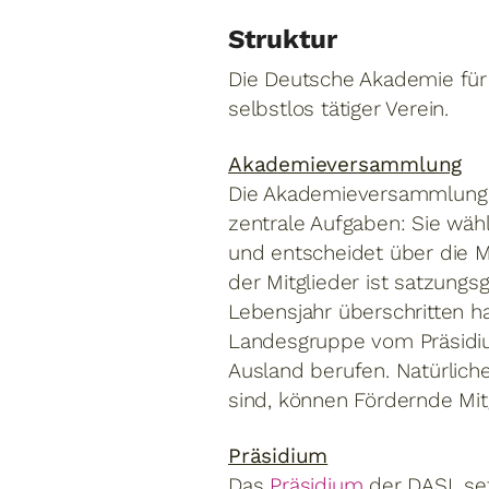
Struktur
Die Deutsche Akademie für 
selbstlos tätiger Verein.
Akademieversammlung
Die Akademieversammlung 
zentrale Aufgaben: Sie wäh
und entscheidet über die M
der Mitglieder ist satzungs
Lebensjahr überschritten ha
Landesgruppe vom Präsidiu
Ausland berufen. Natürlich
sind, können Fördernde Mit
Präsidium
Das
Präsidium
der DASL set