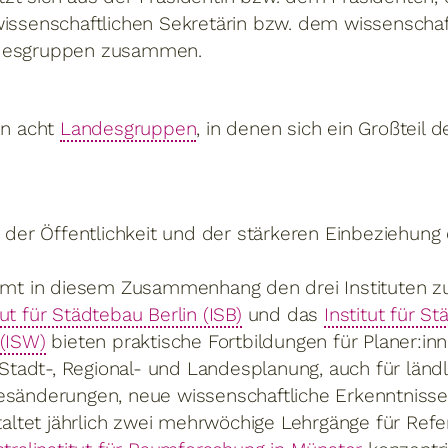
wissenschaftlichen Sekretärin bzw. dem wissenschaf
ndesgruppen zusammen.
in acht
Landesgruppen
, in denen sich ein Großteil 
n der Öffentlichkeit und der stärkeren Einbeziehung 
t in diesem Zusammenhang den drei Instituten zu
tut für Städtebau Berlin (ISB)
und das
Institut für S
(ISW)
bieten praktische Fortbildungen für Planer:in
tadt-, Regional- und Landesplanung, auch für länd
esänderungen, neue wissenschaftliche Erkenntnisse 
staltet jährlich zwei mehrwöchige Lehrgänge für Ref