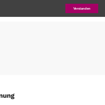
Verstanden
log
Deutscher Städtebaupreis
anung