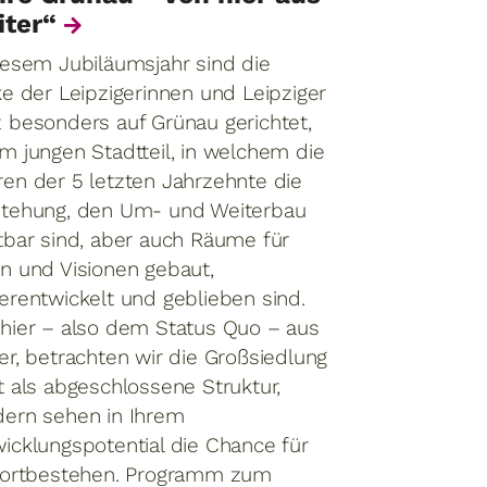
iter“
Die Landesgr
iesem Jubiläumsjahr sind die
lädt zu zwei
ke der Leipzigerinnen und Leipziger
Akademiever
 besonders auf Grünau gerichtet,
aktuellen st
m jungen Stadtteil, in welchem die
regionalentw
en der 5 letzten Jahrzehnte die
Herausforde
stehung, den Um- und Weiterbau
tbar sind, aber auch Räume für
n und Visionen gebaut,
erentwickelt und geblieben sind.
hier – also dem Status Quo – aus
er, betrachten wir die Großsiedlung
t als abgeschlossene Struktur,
ern sehen in Ihrem
icklungspotential die Chance für
Fortbestehen.
Programm zum