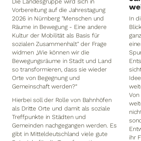
Die Landesgruppe wird sich in
we
Vorbereitung auf die Jahrestagung
2026 in Nürnberg "Menschen und
In d
Räume in Bewegung - Eine andere
Blic
Kultur der Mobilität als Basis für
ganz
sozialen Zusammenhalt" der Frage
eine
widmen „Wie können wir die
Spur
Bewegungsräume in Stadt und Land
Ent
so transformieren, dass sie wieder
sich
Orte von Begegnung und
Idee
Gemeinschaft werden?“
weit
Von 
Hierbei soll der Rolle von Bahnhöfen
weit
als Dritte Orte und damit als soziale
nich
Treffpunkte in Städten und
sond
Gemeinden nachgegangen werden. Es
Entw
gibt in Mitteldeutschland viele gute
ihr 