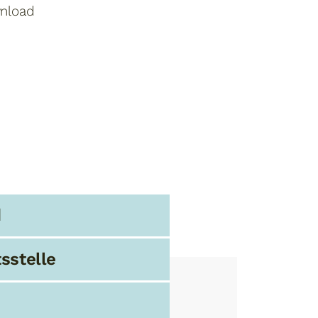
nload
d
sstelle