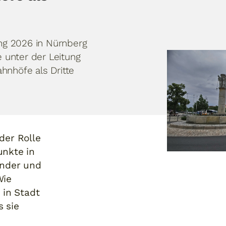
ung 2026 in Nürnberg
e unter der Leitung
hnhöfe als Dritte
der Rolle
unkte in
nder und
Wie
in Stadt
s sie