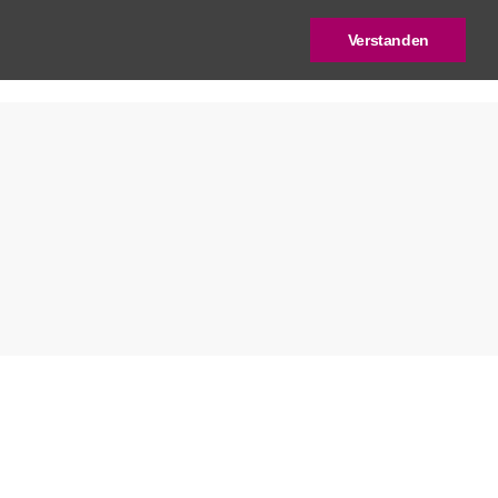
Verstanden
log
Deutscher Städtebaupreis