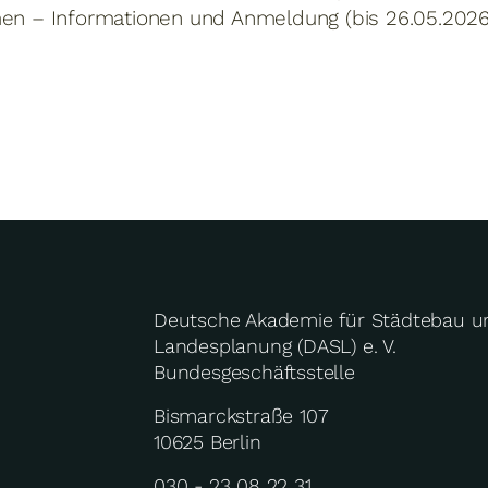
men – Informationen und Anmeldung (bis 26.05.2026
Deutsche Akademie für Städtebau u
Landesplanung (DASL) e. V.
Bundesgeschäftsstelle
Bismarckstraße 107
10625 Berlin
030 - 23 08 22 31