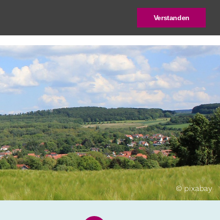
Verstanden
log
Deutscher Städtebaupreis
© pixabay