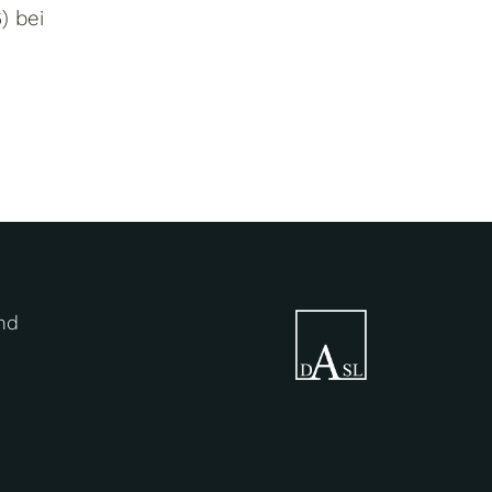
) bei
nd