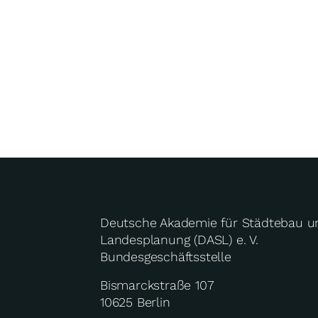
Deutsche Akademie für Städtebau u
Landesplanung (DASL) e. V.
Bundesgeschäftsstelle
Bismarckstraße 107
10625 Berlin