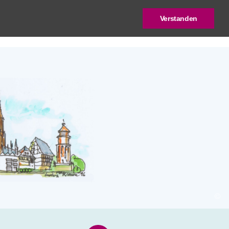
Verstanden
log
Deutscher Städtebaupreis
©