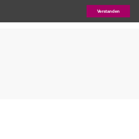
Verstanden
log
Deutscher Städtebaupreis