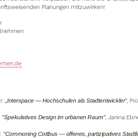
unftsweisenden Planungen mitzuwirken!
r
ilnehmen
remen.de
hr:
, Pr
„Interspace — Hochschulen als Stadtentwickler“
:
, Janina Ebn
"Spekulatives Design im urbanen Raum"
r:
"Commoning Cottbus — offenes, partizipatives Stadt