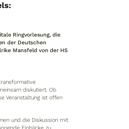
ls:
ale Ringvorlesung, die
den der Deutschen
lrike Mansfeld von der HS
transformative
meinsam diskutiert. Ob
se Veranstaltung ist offen
men und die Diskussion mit
annende Einblicke zu