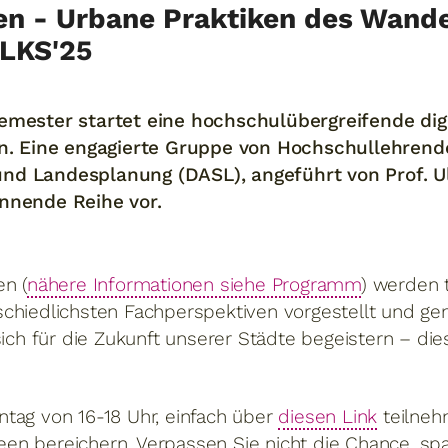
n - Urbane Praktiken des Wande
LKS'25
ter startet eine hochschulübergreifende digit
ten. Eine engagierte Gruppe von Hochschullehren
nd Landesplanung (DASL), angeführt von Prof. U
nnende Reihe vor.
en (
nähere Informationen siehe Programm
) werden 
chiedlichsten Fachperspektiven vorgestellt und ge
sich für die Zukunft unserer Städte begeistern – die
tag von 16-18 Uhr, einfach über
diesen Link
teilneh
en bereichern. Verpassen Sie nicht die Chance, sp