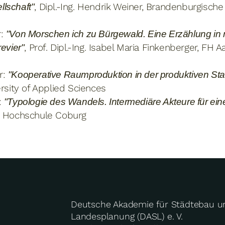
, Dipl.-Ing. Hendrik Weiner, Brandenburgische
llschaft"
r:
"Von Morschen ich zu Bürgewald. Eine Erzählung in
, Prof. Dipl.-Ing. Isabel Maria Finkenberger, FH 
evier"
r:
"Kooperative Raumproduktion in der produktiven Sta
rsity of Applied Sciences
:
"Typologie des Wandels. Intermediäre Akteure für ei
ić, Hochschule Coburg
Deutsche Akademie für Städtebau u
Landesplanung (DASL) e. V.