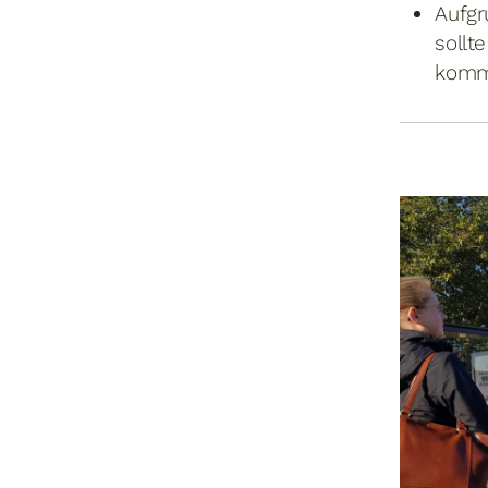
Aufgr
sollt
komm