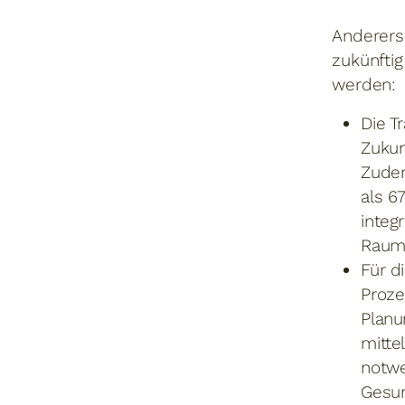
Anderers
zukünfti
werden:
Die T
Zukun
Zudem
als 6
integ
Raum
Für d
Proze
Planu
mitte
notwe
Gesun