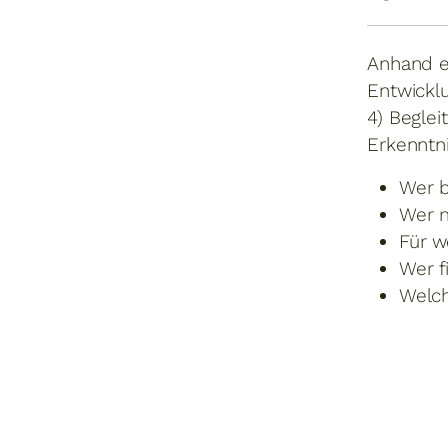
Anhand e
Entwicklu
4) Begle
Erkenntn
Wer b
Wer m
Für w
Wer f
Welch