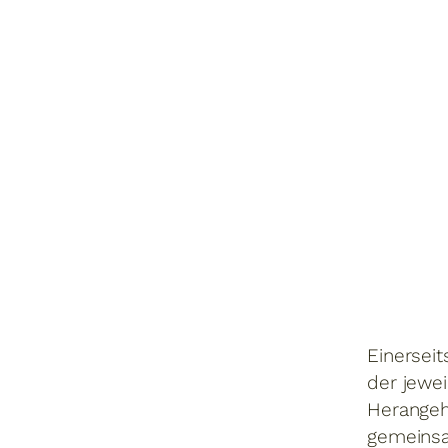
Einersei
der jewe
Herangeh
gemeinsa