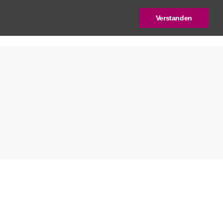
Verstanden
log
Deutscher Städtebaupreis