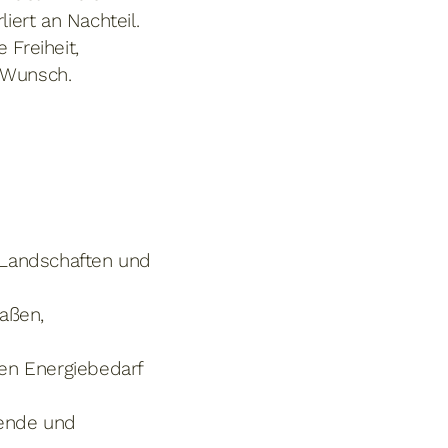
ert an Nachteil.
 Freiheit,
r Wunsch.
 Landschaften und
aßen,
en Energiebedarf
bende und