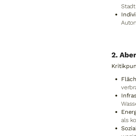
Stadt
Indiv
Auton
2. Aber
Kritikpu
Fläch
verbr
Infra
Wasse
Energ
als k
Sozia