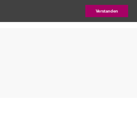
Verstanden
log
Deutscher Städtebaupreis