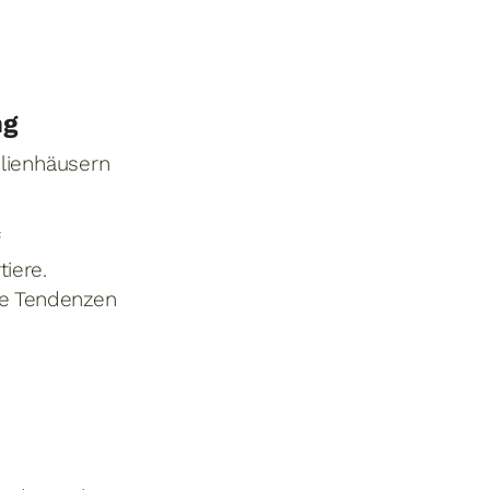
ng
ilienhäusern
iere.
he Tendenzen