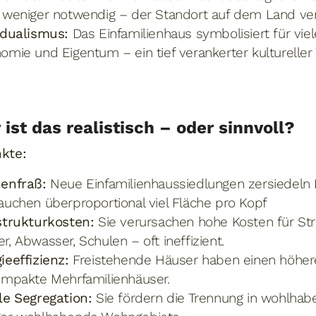
 weniger notwendig – der Standort auf dem Land verli
idualismus:
Das Einfamilienhaus symbolisiert für viele
omie und Eigentum – ein tief verankerter kulturelle
 ist das realistisch – oder sinnvoll?
nkte:
enfraß:
Neue Einfamilienhaussiedlungen zersiedeln
auchen überproportional viel Fläche pro Kopf
strukturkosten:
Sie verursachen hohe Kosten für Str
r, Abwasser, Schulen – oft ineffizient.
ieeffizienz:
Freistehende Häuser haben einen höher
ompakte Mehrfamilienhäuser.
le Segregation:
Sie fördern die Trennung in wohlha