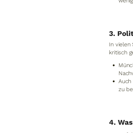
wenig
3. Pol
In viele
kritisch 
Münch
Nachv
Auch 
zu be
4. Was