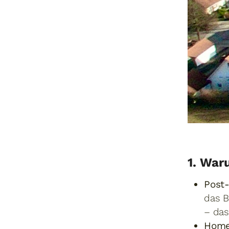
1. War
Post
das B
– das
Home