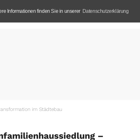
e Informationen finden Sie in unserer
Datenschutzerklärung
Aktuelles
Akademie
B
ransformation im Städtebau
nfamilienhaussiedlung –