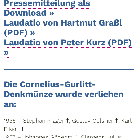
Pressemitteilung als
Download »
Laudatio von Hartmut Graßl
(PDF) »
Laudatio von Peter Kurz (PDF)
»
Die Cornelius-Gurlitt-
Denkmünze wurde verliehen
an:
1956 – Stephan Prager †, Gustav Oelsner †, Karl
Elkart †
1957 – Johannes Göderitz †, Clemens Julius