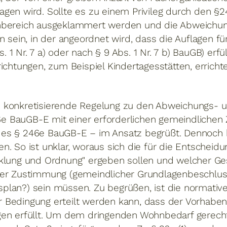
agen wird. Sollte es zu einem Privileg durch den
nbereich ausgeklammert werden und die Abweichun
in, in der angeordnet wird, dass die Auflagen für
1 Nr. 7 a) oder nach § 9 Abs. 1 Nr. 7 b) BauGB) erf
ichtungen, zum Beispiel Kindertagesstätten, erricht
 konkretisierende Regelung zu den Abweichungs- u
246e BauGB-E mit einer erforderlichen gemeindlichen
es § 246e BauGB-E – im Ansatz begrüßt. Dennoch b
. So ist unklar, woraus sich die für die Entscheidu
klung und Ordnung" ergeben sollen und welcher Gest
der Zustimmung (gemeindlicher Grundlagenbeschlus
lan?) sein müssen. Zu begrüßen, ist die normative 
 Bedingung erteilt werden kann, dass der Vorhabe
en erfüllt. Um dem dringenden Wohnbedarf gerecht