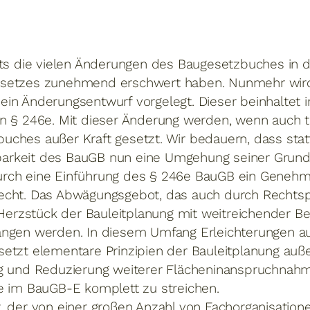
its die vielen Änderungen des Baugesetzbuches in d
esetzes zunehmend erschwert haben. Nunmehr wird
in Änderungsentwurf vorgelegt. Dieser beinhaltet 
en § 246e. Mit dieser Änderung werden, wenn auch 
ches außer Kraft gesetzt. Wir bedauern, dass statt
rkeit des BauGB nun eine Umgehung seiner Grundz
rch eine Einführung des § 246e BauGB ein Genehm
echt. Das Abwägungsgebot, das auch durch Recht
e Herzstück der Bauleitplanung mit weitreichender 
angen werden. In diesem Umfang Erleichterungen a
etzt elementare Prinzipien der Bauleitplanung auße
ng und Reduzierung weiterer Flächeninanspruchnah
e im BauGB-E komplett zu streichen.
, der von einer großen Anzahl von Fachorganisation