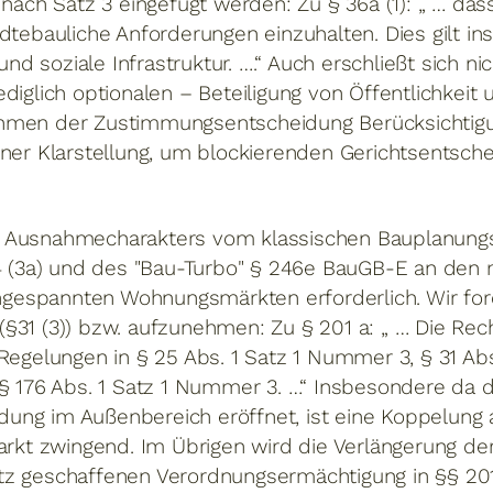
 nach Satz 3 eingefügt werden: Zu § 36a (1): „ … das
dtebauliche Anforderungen einzuhalten. Dies gilt in
 soziale Infrastruktur. ….“ Auch erschließt sich nic
diglich optionalen – Beteiligung von Öffentlichkeit 
hmen der Zustimmungsentscheidung Berücksichtigu
iner Klarstellung, um blockierenden Gerichtsentsc
 Ausnahmecharakters vom klassischen Bauplanungsr
34 (3a) und des "Bau-Turbo" § 246e BauGB-E an den 
espannten Wohnungsmärkten erforderlich. Wir forde
§31 (3)) bzw. aufzunehmen: Zu § 201 a: „ … Die Rec
Regelungen in § 25 Abs. 1 Satz 1 Nummer 3, § 31 Abs
 § 176 Abs. 1 Satz 1 Nummer 3. …“ Insbesondere da d
ung im Außenbereich eröffnet, ist eine Koppelung
t zwingend. Im Übrigen wird die Verlängerung de
tz geschaffenen Verordnungsermächtigung in §§ 20