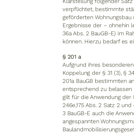
Klarstellung folgender Satz
verpflichtet, bestimmte stä
geförderten Wohnungsbau und
Ergebnisse der – ohnehin le
36a Abs. 2 BauGB-E) im Ra
können. Hierzu bedarf es e
§ 201 a
Aufgrund ihres besonderen
Koppelung der § 31 (3), § 
201a BauGB bestimmten ang
entsprechend zu belassen (
gilt für die Anwendung der 
246e,175 Abs. 2 Satz 2 und
3 BauGB-E auch die Anwend
angespannten Wohnungsmark
Baulandmobilisierungsgese