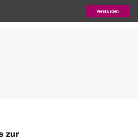
Verstanden
log
Deutscher Städtebaupreis
s zur