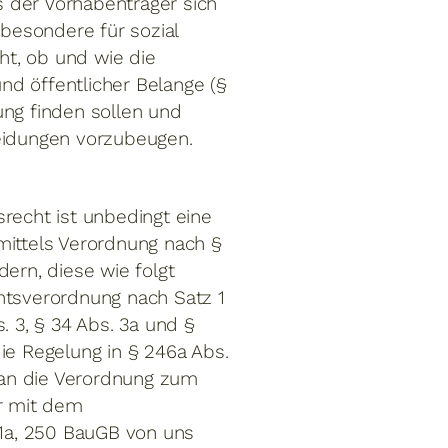
s der Vorhabenträger sich
sbesondere für sozial
ht, ob und wie die
und öffentlicher Belange (§
ng finden sollen und
heidungen vorzubeugen.
echt ist unbedingt eine
mittels Verordnung nach §
rn, diese wie folgt
htsverordnung nach Satz 1
. 3, § 34 Abs. 3a und §
ie Regelung in § 246a Abs.
 an die Verordnung zum
r mit dem
1a, 250 BauGB von uns