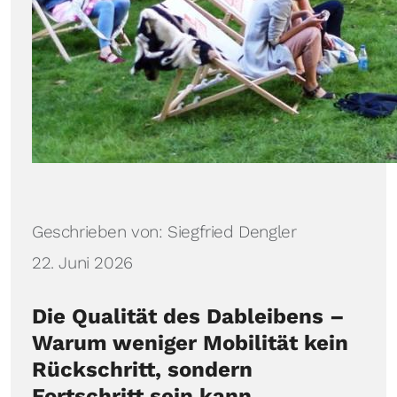
Details
Geschrieben von:
Siegfried Dengler
22. Juni 2026
Die Qualität des Dableibens –
Warum weniger Mobilität kein
Rückschritt, sondern
Fortschritt sein kann