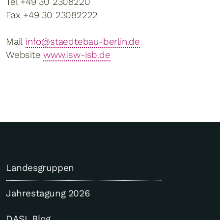
Tel +49 30 2308220
Fax +49 30 23082222
Mail
info@staedtebau-berlin.de
Website
www.isw-isb.de
Landesgruppen
Jahrestagung 2026
DASL Blog