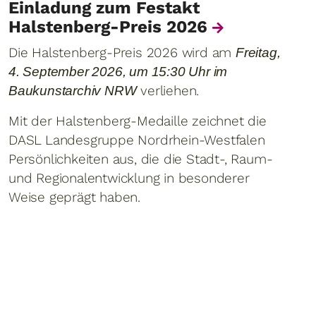
Einladung zum Festakt
Halstenberg-Preis 2026
Die Halstenberg-Preis 2026 wird am
Freitag,
1
4. September 2026, um 15:30 Uhr im
verliehen.
A
Baukunstarchiv NRW
L
Mit der Halstenberg-Medaille zeichnet die
1
DASL Landesgruppe Nordrhein-Westfalen
N
Persönlichkeiten aus, die die Stadt-, Raum-
V
und Regionalentwicklung in besonderer
v
Weise geprägt haben.