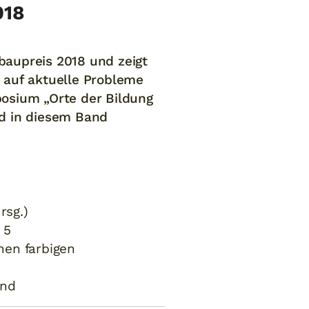
018
aupreis 2018 und zeigt
n auf aktuelle Probleme
posium „Orte der Bildung
d in diesem Band
1
rsg.)
 5
hen farbigen
and