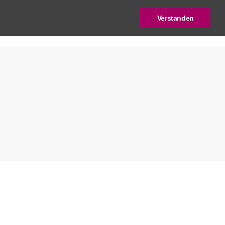
Verstanden
log
Deutscher Städtebaupreis