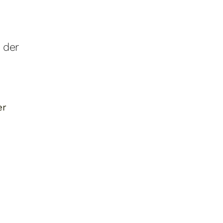
 der
er