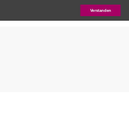
Verstanden
log
Deutscher Städtebaupreis