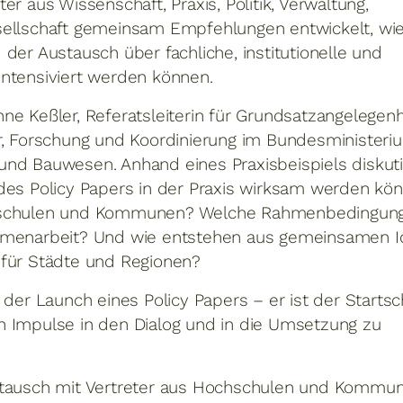
er aus Wissenschaft, Praxis, Politik, Verwaltung,
sellschaft gemeinsam Empfehlungen entwickelt, wi
der Austausch über fachliche, institutionelle und
intensiviert werden können.
ne Keßler, Referatsleiterin für Grundsatzangelegen
r, Forschung und Koordinierung im Bundesministeri
und Bauwesen. Anhand eines Praxisbeispiels diskut
des Policy Papers in der Praxis wirksam werden kö
chschulen und Kommunen? Welche Rahmenbedingun
ammenarbeit? Und wie entstehen aus gemeinsamen 
 für Städte und Regionen?
 der Launch eines Policy Papers – er ist der Startsc
n Impulse in den Dialog und in die Umsetzung zu
stausch mit Vertreter aus Hochschulen und Kommu