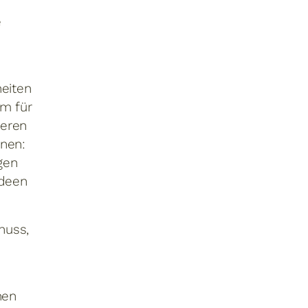
e
heiten
um für
ieren
nnen:
gen
Ideen
huss,
nen