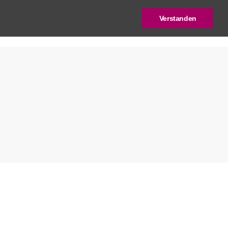
Verstanden
log
Deutscher Städtebaupreis