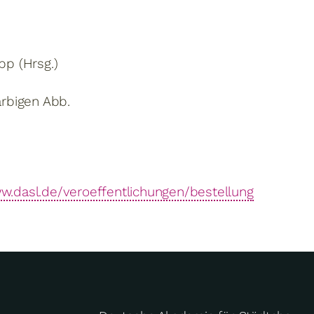
pp (Hrsg.)
farbigen Abb.
ww.dasl.de/veroeffentlichungen/bestellung