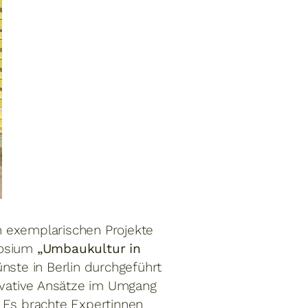
n exemplarischen Projekte
posium
„Umbaukultur in
nste in Berlin durchgeführt
ovative Ansätze im Umgang
. Es brachte Expertinnen