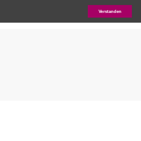
Verstanden
log
Deutscher Städtebaupreis