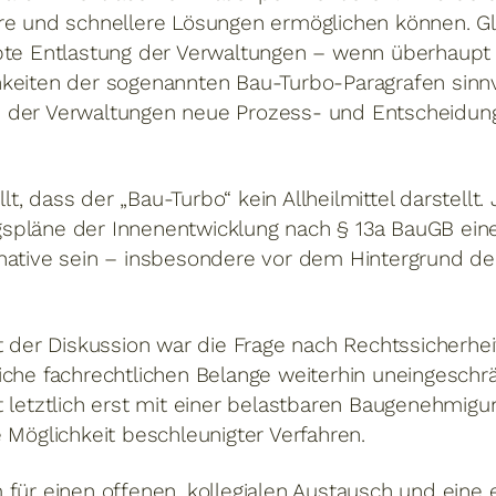
re und schnellere Lösungen ermöglichen können. Gle
bte Entlastung der Verwaltungen – wenn überhaupt – 
hkeiten der sogenannten Bau-Turbo-Paragrafen sinn
 der Verwaltungen neue Prozess- und Entscheidung
, dass der „Bau-Turbo“ kein Allheilmittel darstellt. 
pläne der Innenentwicklung nach § 13a BauGB eine 
native sein – insbesondere vor dem Hintergrund der
t der Diskussion war die Frage nach Rechtssicherhe
iche fachrechtlichen Belange weiterhin uneingesch
 letztlich erst mit einer belastbaren Baugenehmigun
 Möglichkeit beschleunigter Verfahren.
 für einen offenen, kollegialen Austausch und eine 