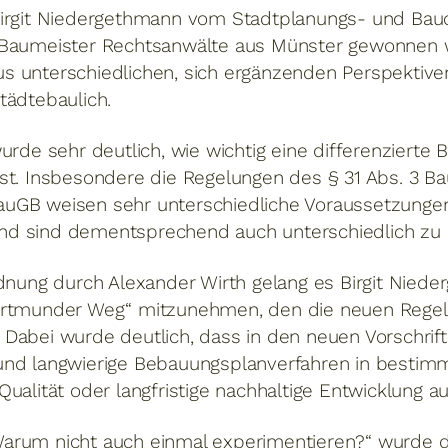
 Birgit Niedergethmann vom Stadtplanungs- und B
 Baumeister Rechtsanwälte aus Münster gewonnen 
 unterschiedlichen, sich ergänzenden Perspektiven 
tädtebaulich.
urde sehr deutlich, wie wichtig eine differenzierte
st. Insbesondere die Regelungen des § 31 Abs. 3 Ba
uGB weisen sehr unterschiedliche Voraussetzungen,
d sind dementsprechend auch unterschiedlich zu 
rdnung durch Alexander Wirth gelang es Birgit Niede
Dortmunder Weg“ mitzunehmen, den die neuen Rege
Dabei wurde deutlich, dass in den neuen Vorschrif
und langwierige Bebauungsplanverfahren in bestim
ualität oder langfristige nachhaltige Entwicklung au
rum nicht auch einmal experimentieren?“ wurde dis