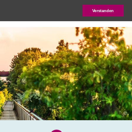
Verstanden
log
Deutscher Städtebaupreis
©