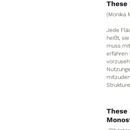
These 
(Monika 
Jede Flä
heißt, s
muss mit
erfahren
vorzuseh
Nutzunge
mitzudenk
Struktur
These 
Monos