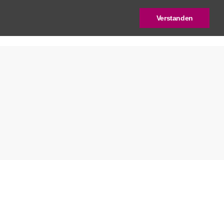
Verstanden
log
Deutscher Städtebaupreis