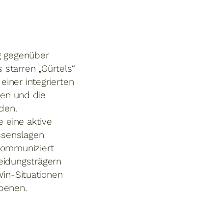
g gegenüber
 starren „Gürtels“
iner integrierten
en und die
den.
e eine aktive
essenslagen
kommuniziert
eidungsträgern
Win-Situationen
benen.