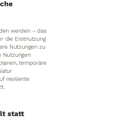
äche
nden werden – das
r die Erstnutzung
dere Nutzungen zu
he Nutzungen
 planen, temporäre
Natur
f resiliente
t.
t statt