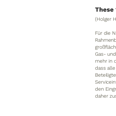
These 
(Holger H
Für die 
Rahmenbe
großfläch
Gas- und
mehr in 
dass all
Beteiligt
Servicei
den Eing
daher z