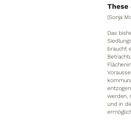
These 
(Sonja M
Das bish
Siedlungs
braucht 
Betracht
Flächeni
Vorausset
kommunale
entzogen
werden, 
und in di
ermöglic