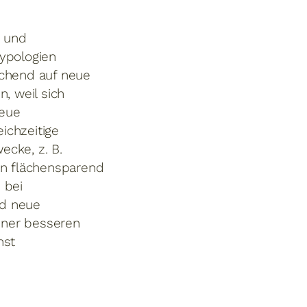
t und
ypologien
ichend auf neue
 weil sich
neue
ichzeitige
cke, z. B.
en flächensparend
 bei
nd neue
einer besseren
hst