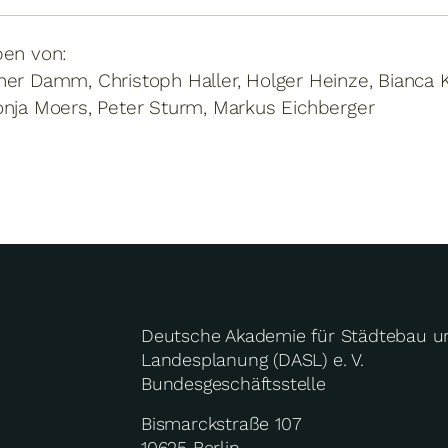
ben von:
er Damm, Christoph Haller, Holger Heinze, Bianca K
onja Moers, Peter Sturm, Markus Eichberger
Deutsche Akademie für Städtebau u
Landesplanung (DASL) e. V.
Bundesgeschäftsstelle
Bismarckstraße 107
10625 Berlin