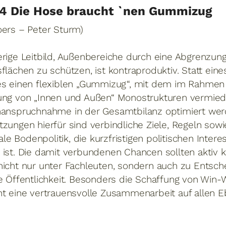
4 Die Hose braucht `nen Gummizug
oers – Peter Sturm)
erige Leitbild, Außenbereiche durch eine Abgrenzun
flächen zu schützen, ist kontraproduktiv. Statt eines
es einen flexiblen „Gummizug“, mit dem im Rahmen e
ung von „Innen und Außen“ Monostrukturen vermied
nanspruchnahme in der Gesamtbilanz optimiert wer
zungen hierfür sind verbindliche Ziele, Regeln sowi
 Bodenpolitik, die kurzfristigen politischen Inter
 ist. Die damit verbundenen Chancen sollten aktiv 
nicht nur unter Fachleuten, sondern auch zu Entsch
e Öffentlichkeit. Besonders die Schaffung von Win-
ht eine vertrauensvolle Zusammenarbeit auf allen E