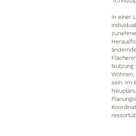
(Christo
In einer
individu
zunehmen
Herausfo
ändernde
Flächeni
Nutzung 
Wohnen, 
sein. Im
Neuplanu
Planungsi
Koordina
ressortü