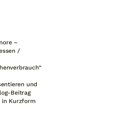
more –
essen /
chenverbrauch“
sentieren und
log-Beitrag
 in Kurzform