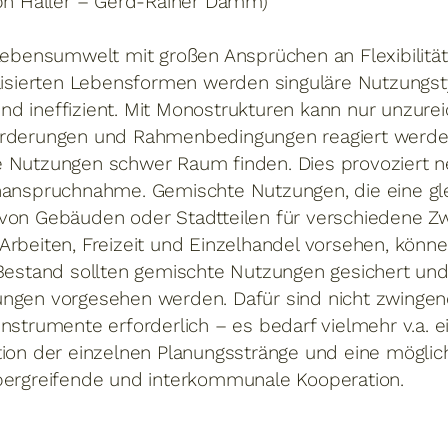
ph Haller – Gerd-Rainer Damm)
 Lebensumwelt mit großen Ansprüchen an Flexibilitä
alisierten Lebensformen werden singuläre Nutzungst
d ineffizient. Mit Monostrukturen kann nur unzure
rderungen und Rahmenbedingungen reagiert werden,
 Nutzungen schwer Raum finden. Dies provoziert 
nanspruchnahme. Gemischte Nutzungen, die eine gle
von Gebäuden oder Stadtteilen für verschiedene Zwe
Arbeiten, Freizeit und Einzelhandel vorsehen, könn
 Bestand sollten gemischte Nutzungen gesichert und
ngen vorgesehen werden. Dafür sind nicht zwinge
nstrumente erforderlich – es bedarf vielmehr v.a. 
tion der einzelnen Planungsstränge und eine möglic
bergreifende und interkommunale Kooperation.